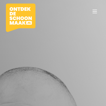
Vacatures
Beroepen
Werkomgevingen
Opleidingen
Werkgevers