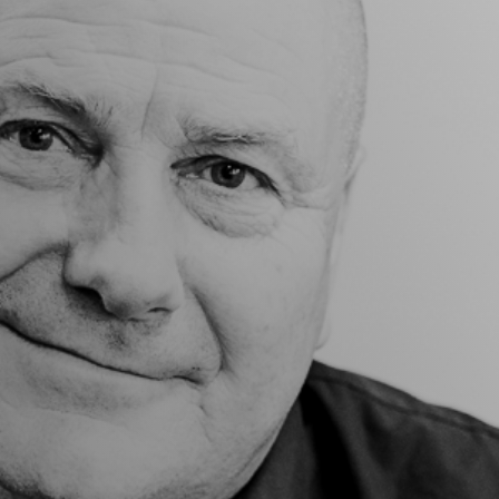
Vacature-alert
Mijn profiel
Bewaarde vacatures