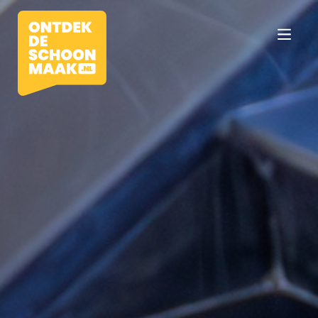
Vacatures
Beroepen
Werkomgevingen
Opleidingen
Werkgevers