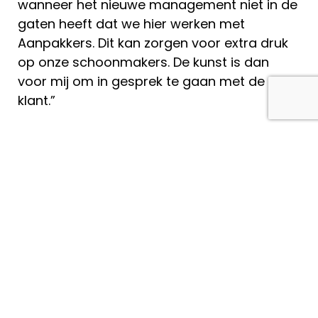
wanneer het nieuwe management niet in de
gaten heeft dat we hier werken met
Aanpakkers. Dit kan zorgen voor extra druk
op onze schoonmakers. De kunst is dan
voor mij om in gesprek te gaan met de
klant.”
Een andere uitdaging zit in de begeleiding
van de collega’s: “Alles is maatwerk. Geen
dag is hetzelfde. Je zoekt continu naar hoe
het wél kan. Door werkzaamheden aan te
passen, een luisterend oor te bieden of in
gesprek te gaan met de klant. Je hebt ook
een beschermende én signalerende rol.”
Joyce kan niet afwachten tot het dreigt mis
te gaan. Dat kan betekenen dat ze