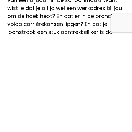
van een bijbaan in de schoonmaak! Want
wist je dat je altijd wel een werkadres bij jou
om de hoek hebt? En dat er in de branche
volop carrièrekansen liggen? En dat je
loonstrook een stuk aantrekkelijker is dan
bijvoorbeeld een baan in de horeca?
Kortom, waar wacht je nog op? Check snel
alle vacatures en schoonmaak je rijk!
Over ons
Ontdek de schoonmaak is dé informatie en
vacaturesite voor de schoonmaakbranche. Zoek
je schoonmaakwerk in een ziekenhuis, stadion,