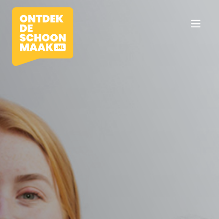
Vacatures
Beroepen
Werkomgevingen
Opleidingen
Werkgevers