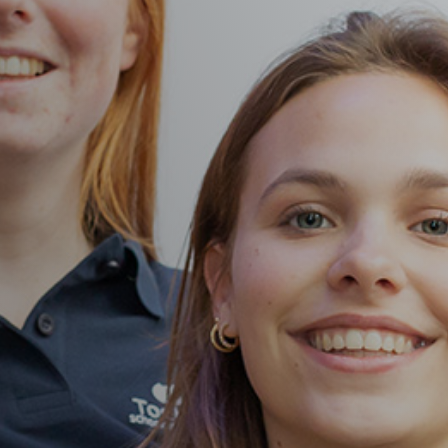
Vacature-alert
Mijn profiel
Bewaarde vacatures