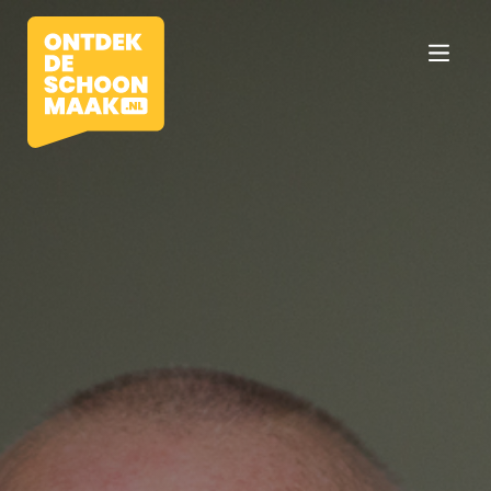
Vacatures
Beroepen
Werkomgevingen
Opleidingen
Werkgevers