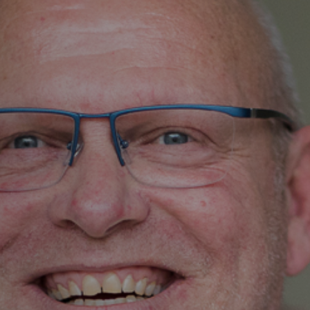
Vacature-alert
Mijn profiel
Bewaarde vacatures