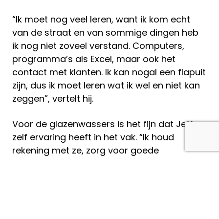
“Ik moet nog veel leren, want ik kom echt
van de straat en van sommige dingen heb
ik nog niet zoveel verstand. Computers,
programma’s als Excel, maar ook het
contact met klanten. Ik kan nogal een flapuit
zijn, dus ik moet leren wat ik wel en niet kan
zeggen”, vertelt hij.
Voor de glazenwassers is het fijn dat Jeffrey
zelf ervaring heeft in het vak. “Ik houd
rekening met ze, zorg voor goede
regenpakken en als het koud is, geef ik ze
een extra pauze. Ik riep altijd dat ik rond mijn
vijftigste van het buitenwerk af wilde, maar
dat is nu dus iets eerder geworden!”