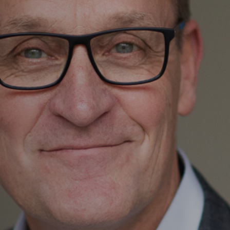
Vacature-alert
Mijn profiel
Bewaarde vacatures