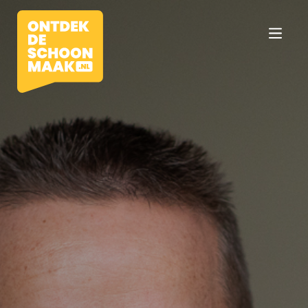
Vacatures
Beroepen
Werkomgevingen
Opleidingen
Werkgevers