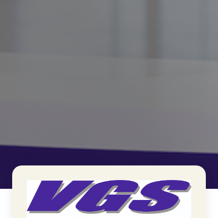
>
VGS Schoonmaakdiensten
Home