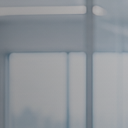
Vacature-alert
Mijn profiel
Bewaarde vacatures