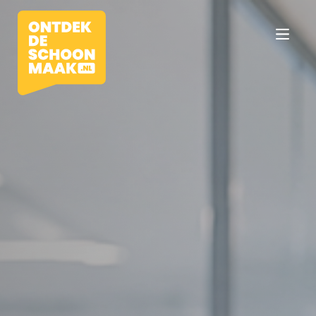
Vacatures
Beroepen
Werkomgevingen
Opleidingen
Werkgevers