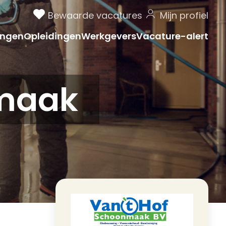
Bewaarde vacatures
Mijn profiel
ngen
Opleidingen
Werkgevers
Vacature-alert
nmaak