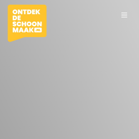
Vacatures
Beroepen
Werkomgevingen
Opleidingen
Werkgevers