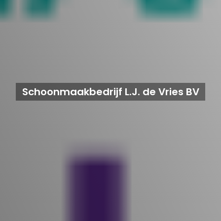
Schoonmaakbedrijf L.J. de Vries BV