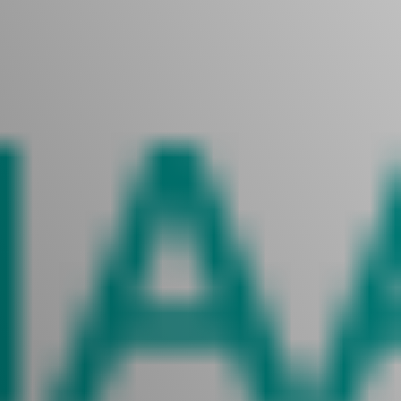
Vacature-alert
Mijn profiel
Bewaarde vacatures