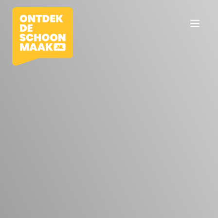
Vacatures
Beroepen
Werkomgevingen
Opleidingen
Werkgevers