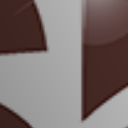
Vacature-alert
Mijn profiel
Bewaarde vacatures