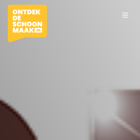
Vacatures
Beroepen
Werkomgevingen
Opleidingen
Werkgevers