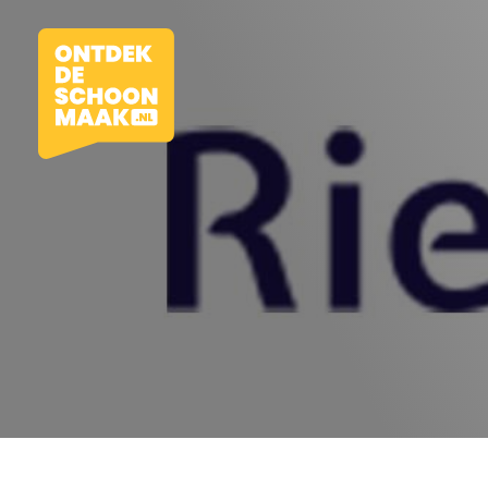
Vacatures
Beroepen
Werkomgevingen
Opleidingen