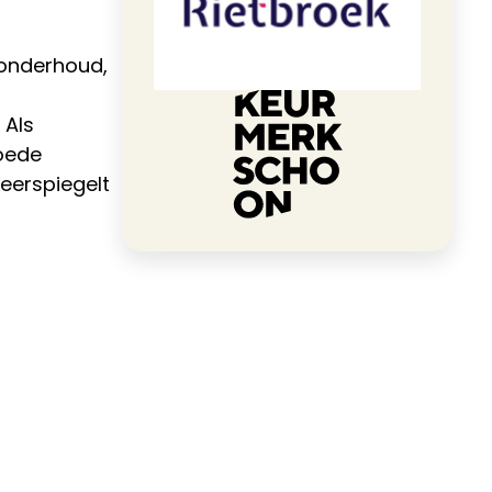
elonderhoud,
 Als
oede
eerspiegelt