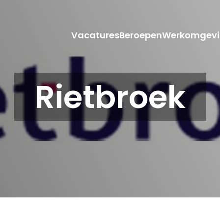
Vacatures
Beroepen
Werkomgevi
Rietbroek