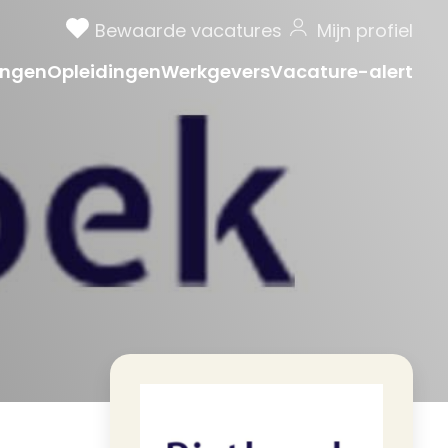
Bewaarde vacatures
Mijn profiel
ngen
Opleidingen
Werkgevers
Vacature-alert