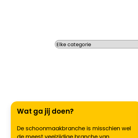
Wat zoek je voor werk?
Wat ga jij doen?
De schoonmaakbranche is misschien wel
de meest veelzijdige branche van