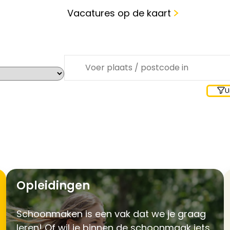
Vacatures op de kaart
Waar zoek je?
U
Opleidingen
Schoonmaken is een vak dat we je graag
leren! Of wil je binnen de schoonmaak iets