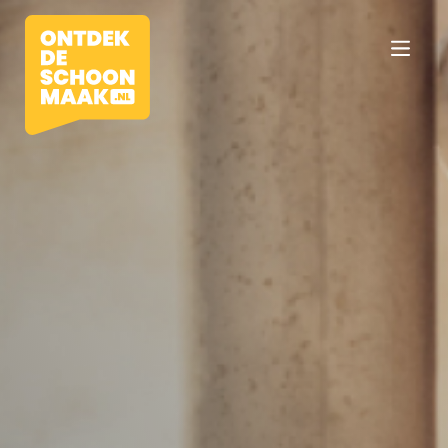
Vacatures
Beroepen
Werkomgevingen
Opleidingen
Werkgevers