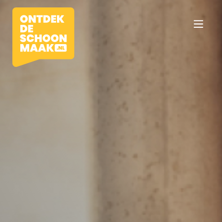
Vacatures
Beroepen
Werkomgevingen
Opleidingen
Werkgevers