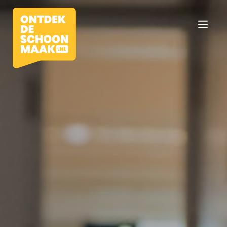
Vacatures
Beroepen
Werkomgevingen
Opleidingen
Werkgevers