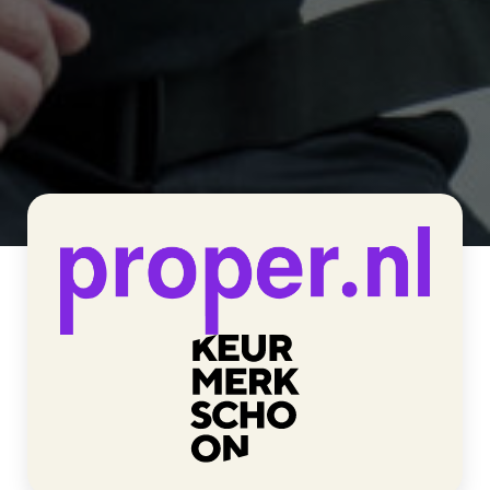
>
Proper Glas- en Gevelreiniging
Home