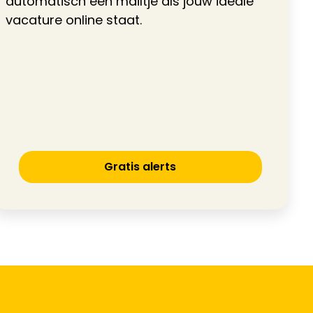
automatisch een mailtje als jouw ideale
vacature online staat.
Gratis alerts