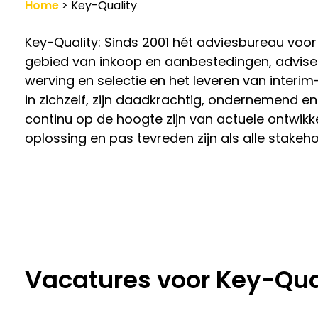
Home
>
Key-Quality
Werkgevers
Key-Quality: Sinds 2001 hét adviesbureau voor f
Vacature-alert
gebied van inkoop en aanbestedingen, advise
werving en selectie en het leveren van interi
in zichzelf, zijn daadkrachtig, ondernemend en
continu op de hoogte zijn van actuele ontwik
oplossing en pas tevreden zijn als alle stakehol
Vacatures voor Key-Qua