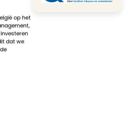
elgië op het
management,
 investeren
dit dat we
nde