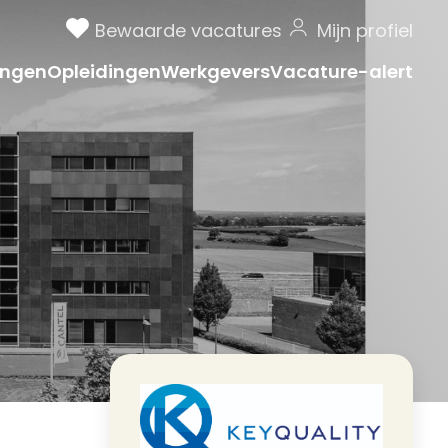
Bewaarde vacatures
Mijn profiel
ngen
Opleidingen
Werkgevers
Vacature-alert