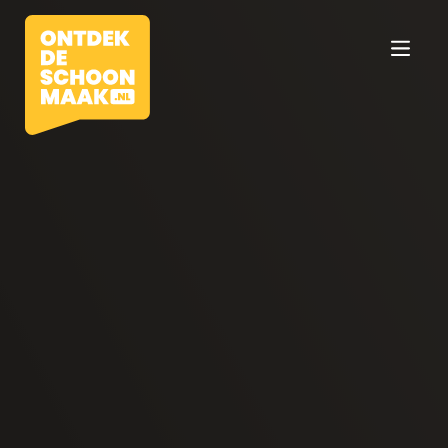
Vacatures
Beroepen
Werkomgevingen
Opleidingen
Werkgevers