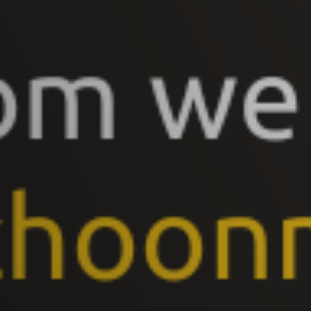
Vacature-alert
Mijn profiel
Bewaarde vacatures