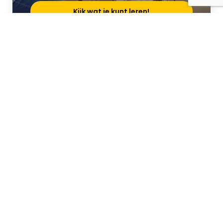
Kijk wat je kunt leren!
Vacature-alerts!
Jouw droombaan heb je zo gevonden.
Schrijf je snel in. Dan ontvang je
automatisch een mailtje als jouw ideale
vacature online staat.