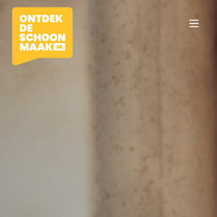
Vacatures
Beroepen
Werkomgevingen
Opleidingen
Werkgevers