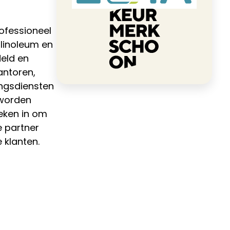
ofessioneel
 linoleum en
eld en
antoren,
ingsdiensten
 worden
eken in om
e partner
 klanten.