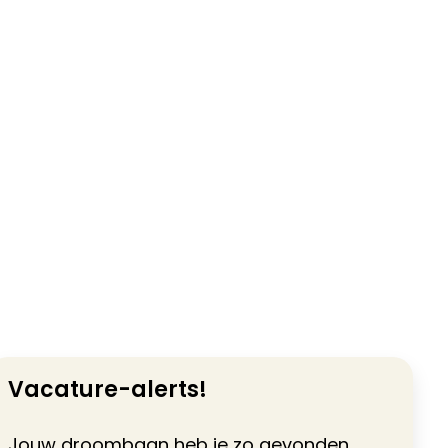
Vacature-alerts!
Jouw droombaan heb je zo gevonden.