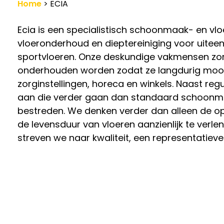
Home
>
ECIA
Werkgevers
Ecia is een specialistisch schoonmaak- en vlo
Vacature-alert
vloeronderhoud en dieptereiniging voor uiteen
sportvloeren. Onze deskundige vakmensen zor
onderhouden worden zodat ze langdurig mooi e
zorginstellingen, horeca en winkels. Naast reg
aan die verder gaan dan standaard schoonmaak
bestreden. We denken verder dan alleen de o
de levensduur van vloeren aanzienlijk te ver
streven we naar kwaliteit, een representatie