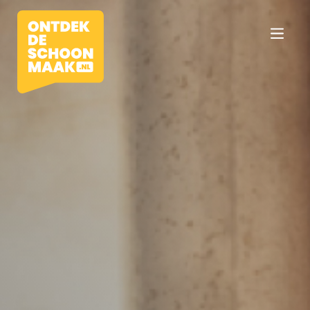
Vacatures
Beroepen
Werkomgevingen
Opleidingen
Werkgevers