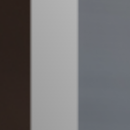
Vacature-alert
Mijn profiel
Bewaarde vacatures