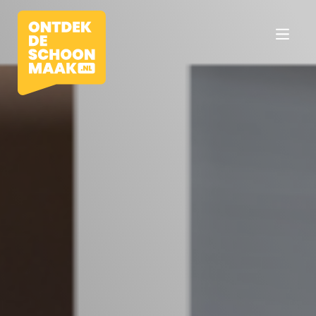
Vacatures
Beroepen
Werkomgevingen
Opleidingen
Werkgevers