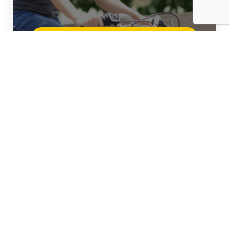
Kijk wat je kunt leren!
Vacature-alerts!
Jouw droombaan heb je zo gevonden.
Schrijf je snel in. Dan ontvang je
automatisch een mailtje als jouw ideale
vacature online staat.