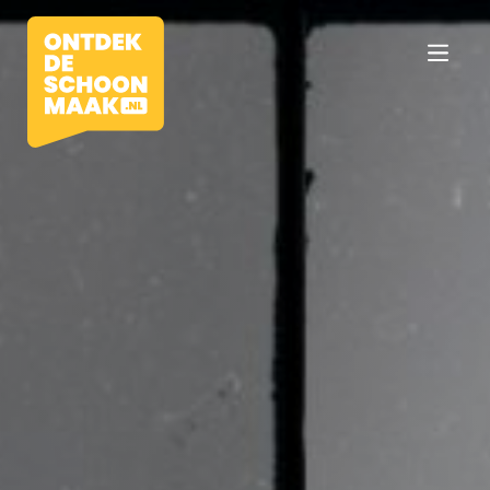
Vacatures
Beroepen
Werkomgevingen
Opleidingen
Werkgevers