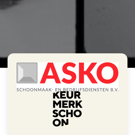
>
ASKO Schoonmaak- en Bedrijfsdiensten
Home