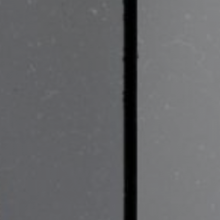
Vacature-alert
Mijn profiel
Bewaarde vacatures