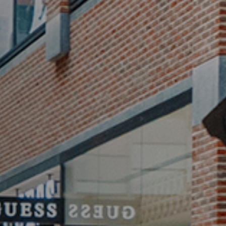
Vacature-alert
Mijn profiel
Bewaarde vacatures