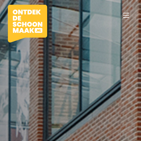
Vacatures
Beroepen
Werkomgevingen
Opleidingen
Werkgevers