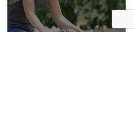
Kijk wat je kunt leren!
Vacature-alerts!
Jouw droombaan heb je zo gevonden.
Schrijf je snel in. Dan ontvang je
automatisch een mailtje als jouw ideale
vacature online staat.