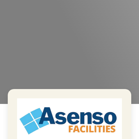
>
Asenso Facilities B.V
Home