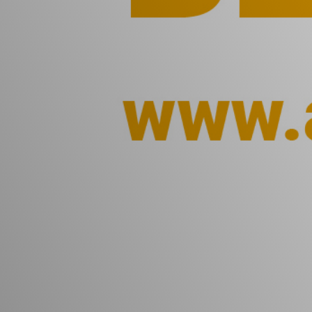
Vacature-alert
Mijn profiel
Bewaarde vacatures