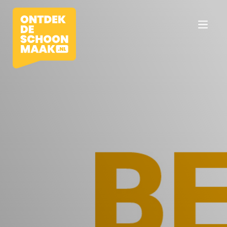
Vacatures
Beroepen
Werkomgevingen
Opleidingen
Werkgevers