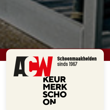
>
ACW
Home