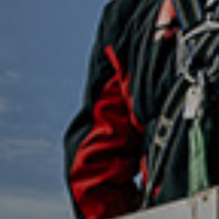
Vacature-alert
Mijn profiel
Bewaarde vacatures