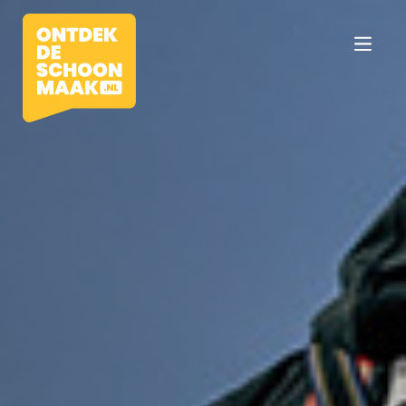
Vacatures
Beroepen
Werkomgevingen
Opleidingen
Werkgevers