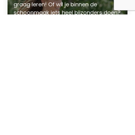
graag leren! Of wil je binnen de
schoonmaak iets heel bijzonders doen?
Schoonmaken na een brand,
glazenwassen of treinen reinigen
bijvoorbeeld. Ook dat is mogelijk!
Kijk wat je kunt leren!
Vacature-alerts!
Jouw droombaan heb je zo gevonden.