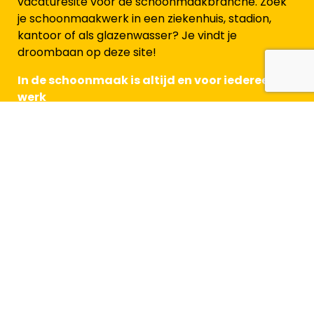
vacaturesite voor de schoonmaakbranche. Zoek
je schoonmaakwerk in een ziekenhuis, stadion,
kantoor of als glazenwasser? Je vindt je
droombaan op deze site!
In de schoonmaak is altijd en voor iedereen
werk
Voor werkzoekenden
Alle beroepen in de schoonmaak
Waar wil je werken
Doorgroeimogelijkheden
Arbeidsvoorwaarden
Blog
Veelgestelde vragen