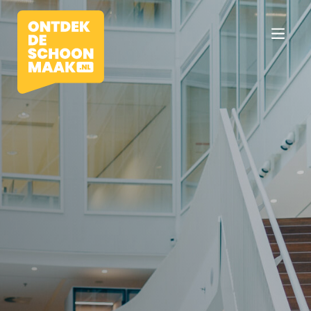
Vacatures
Beroepen
Werkomgevingen
Opleidingen
Werkgevers