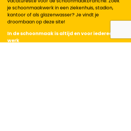
vacaturesite voor de schoonmaakbranche. Zoek
je schoonmaakwerk in een ziekenhuis, stadion,
kantoor of als glazenwasser? Je vindt je
droombaan op deze site!
In de schoonmaak is altijd en voor iedereen
werk
Voor werkzoekenden
Alle beroepen in de schoonmaak
Waar wil je werken
Doorgroeimogelijkheden
Arbeidsvoorwaarden
Blog
Veelgestelde vragen