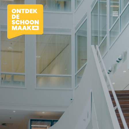
Vacatures
Beroepen
Werkomgevingen
Opleidingen
Werkgevers