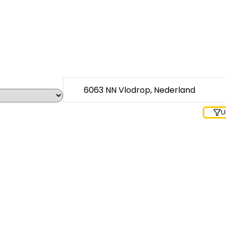
Waar zoek je?
U