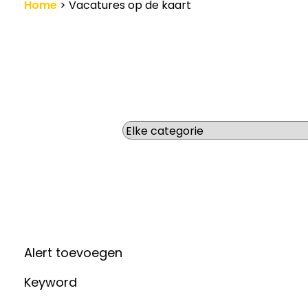
Home
>
Vacatures op de kaart
Werkgevers
Vacature-alert
Wat zoek je voor werk?
Alert toevoegen
Keyword