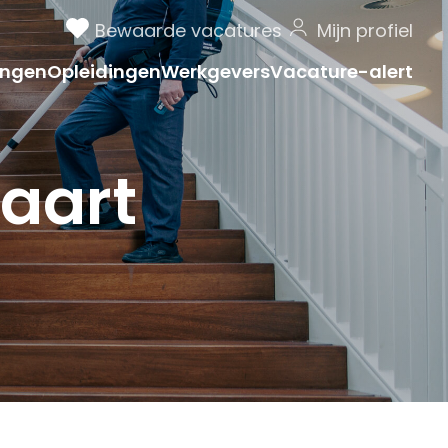
Bewaarde vacatures
Mijn profiel
ngen
Opleidingen
Werkgevers
Vacature-alert
aart