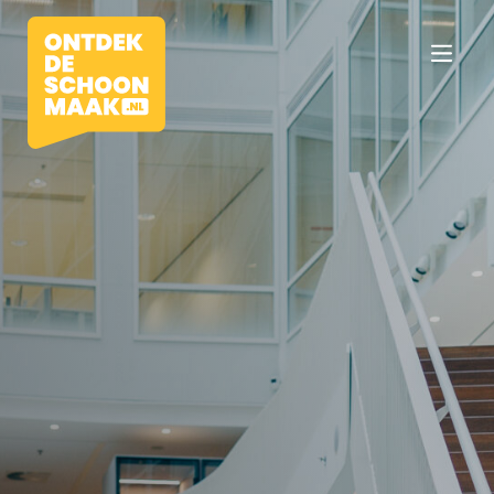
Vacatures
Beroepen
Werkomgevingen
Opleidingen
Werkgevers