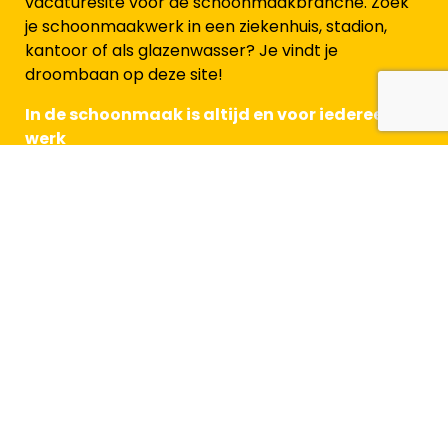
vacaturesite voor de schoonmaakbranche. Zoek
je schoonmaakwerk in een ziekenhuis, stadion,
kantoor of als glazenwasser? Je vindt je
droombaan op deze site!
In de schoonmaak is altijd en voor iedereen
werk
Voor werkzoekenden
Alle beroepen in de schoonmaak
Waar wil je werken
Doorgroeimogelijkheden
Arbeidsvoorwaarden
Blog
Veelgestelde vragen