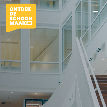
Vacatures
Beroepen
Werkomgevingen
Opleidingen
Werkgevers