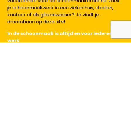
vacaturesite voor de schoonmaakbranche. Zoek
je schoonmaakwerk in een ziekenhuis, stadion,
kantoor of als glazenwasser? Je vindt je
droombaan op deze site!
In de schoonmaak is altijd en voor iedereen
werk
Voor werkzoekenden
Alle beroepen in de schoonmaak
Waar wil je werken
Doorgroeimogelijkheden
Arbeidsvoorwaarden
Blog
Veelgestelde vragen